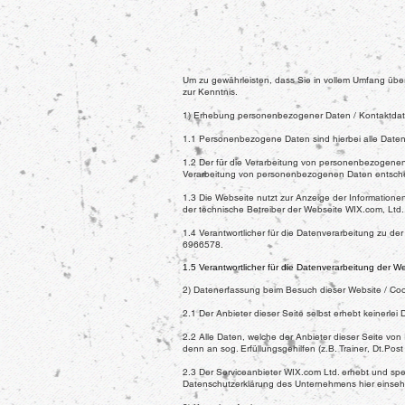
Um zu gewährleisten, dass Sie in vollem Umfang ü
zur Kenntnis.
1) Erhebung personenbezogener Daten / Kontaktdat
1.1 Personenbezogene Daten sind hierbei alle Daten,
1.2 Der für die Verarbeitung von personenbezogenen D
Verarbeitung von personenbezogenen Daten entsche
1.3 Die Webseite nutzt zur Anzeige der Informationen
der technische Betreiber der Webseite WIX.com, Ltd.
1.4 Verantwortlicher für die Datenverarbeitung zu d
6966578.
1.5 Verantwortlicher für die Datenverarbeitung der Web
2) Datenerfassung beim Besuch dieser Website / Cook
2.1 Der Anbieter dieser Seite selbst erhebt keinerle
2.2 Alle Daten, welche der Anbieter dieser Seite von 
denn an sog. Erfüllungsgehilfen (z.B. Trainer, Dt.Po
2.3 Der Serviceanbieter WIX.com Ltd. erhebt und sp
Datenschutzerklärung des Unternehmens hier einse