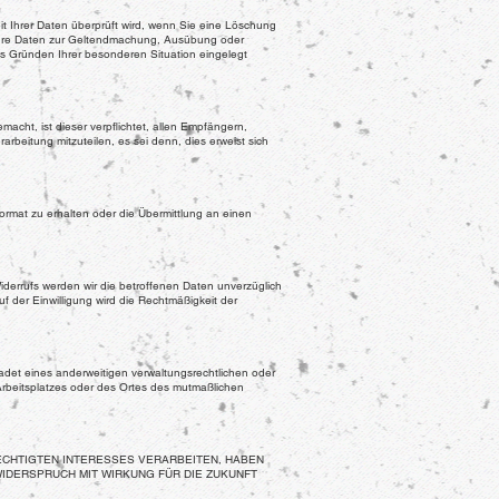
t Ihrer Daten überprüft wird, wenn Sie eine Löschung
 Ihre Daten zur Geltendmachung, Ausübung oder
 Gründen Ihrer besonderen Situation eingelegt
cht, ist dieser verpflichtet, allen Empfängern,
eitung mitzuteilen, es sei denn, dies erweist sich
rmat zu erhalten oder die Übermittlung an einen
 Widerrufs werden wir die betroffenen Daten unverzüglich
f der Einwilligung wird die Rechtmäßigkeit der
det eines anderweitigen verwaltungsrechtlichen oder
 Arbeitsplatzes oder des Ortes des mutmaßlichen
CHTIGTEN INTERESSES VERARBEITEN, HABEN
WIDERSPRUCH MIT WIRKUNG FÜR DIE ZUKUNFT