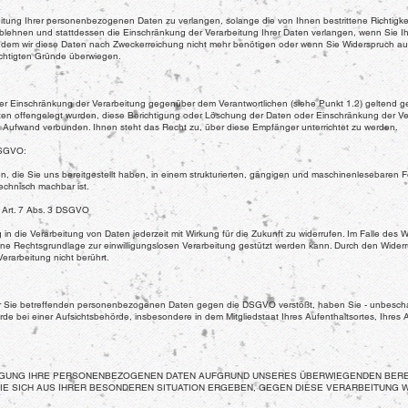
tung Ihrer personenbezogenen Daten zu verlangen, solange die von Ihnen bestrittene Richtigkei
ablehnen und stattdessen die Einschränkung der Verarbeitung Ihrer Daten verlangen, wenn Sie
dem wir diese Daten nach Zweckerreichung nicht mehr benötigen oder wenn Sie Widerspruch aus
echtigten Gründe überwiegen.
 Einschränkung der Verarbeitung gegenüber dem Verantwortlichen (siehe Punkt 1.2) geltend gema
 offengelegt wurden, diese Berichtigung oder Löschung der Daten oder Einschränkung der Verarb
n Aufwand verbunden. Ihnen steht das Recht zu, über diese Empfänger unterrichtet zu werden.
DSGVO:
die Sie uns bereitgestellt haben, in einem strukturierten, gängigen und maschinenlesebaren Fo
echnisch machbar ist.
ß Art. 7 Abs. 3 DSGVO
g in die Verarbeitung von Daten jederzeit mit Wirkung für die Zukunft zu widerrufen. Im Falle des
eine Rechtsgrundlage zur einwilligungslosen Verarbeitung gestützt werden kann. Durch den Widerru
Verarbeitung nicht berührt.
der Sie betreffenden personenbezogenen Daten gegen die DSGVO verstößt, haben Sie - unbescha
de bei einer Aufsichtsbehörde, insbesondere in dem Mitgliedstaat Ihres Aufenthaltsortes, Ihres
ÄGUNG IHRE PERSONENBEZOGENEN DATEN AUFGRUND UNSERES ÜBERWIEGENDEN BERE
 DIE SICH AUS IHRER BESONDEREN SITUATION ERGEBEN, GEGEN DIESE VERARBEITUNG 