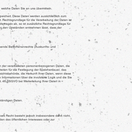
, welche Daten Sie an uns übermitteln.
peichert. Diese Daten werden ausschließlich zum
 Rechtsgrundlage für die Verarbeitung der Daten ist
Vertrages ab, so ist zusätzliche Rechtsgrundlage für
h aus den Umständen entnehmen lässt, dass der
sende Betroffenenrechte (Auskunfts- und
en der verarbeiteten personenbezogenen Daten, die
erien für die Festlegung der Speicherdauer, das
ichtsbehörde, die Herkunft Ihrer Daten, wenn diese
 Informationen über die involvierte Logik und die Sie
t. 46 DSGVO bei Weiterleitung Ihrer Daten in
lständigen Daten.
ses Recht besteht jedoch insbesondere dann nicht,
en des öffentlichen Interesses oder zur