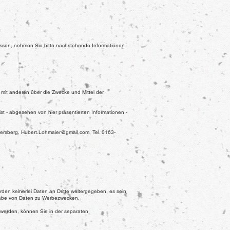
ssen, nehmen Sie bitte nachstehende Informationen
m mit anderen über die Zwecke und Mittel der
st - abgesehen von hier präsentierten Informationen -
gersberg,
Hubert.Lohmaier@gmail.com
, Tel. 0163-
erden keinerlei Daten an Dritte weitergegeben, es sein
ergabe von Daten zu Werbezwecken.
 werden, können Sie in der separaten