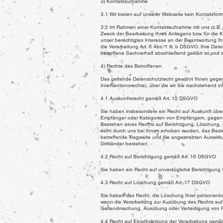
3) Kontaktaufnahme
3.1 Wir bieten auf unserer Webseite kein Kontaktfor
3.2 Im Rahmen einer Kontaktaufnahme mit uns (z.B. 
Zweck der Bearbeitung Ihres Anliegens bzw. für die 
unser berechtigtes Interesse an der Beantwortung Ihr
die Verarbeitung Art. 6 Abs. 1 lit. b DSGVO. Ihre Da
betroffene Sachverhalt abschließend geklärt ist und
4) Rechte des Betroffenen
Das geltende Datenschutzrecht gewährt Ihnen gegen
Interventionsrechte), über die wir Sie nachstehend in
4.1 Auskunftsrecht gemäß Art. 15 DSGVO
Sie haben insbesondere ein Recht auf Auskunft übe
Empfänger oder Kategorien von Empfängern, gegenübe
Bestehen eines Rechts auf Berichtigung, Löschung, 
nicht durch uns bei Ihnen erhoben wurden, das Besteh
betreffende Tragweite und die angestrebten Auswirku
Drittländer bestehen.
4.2 Recht auf Berichtigung gemäß Art. 16 DSGVO
Sie haben ein Recht auf unverzügliche Berichtigung S
4.3 Recht auf Löschung gemäß Art. 17 DSGVO
Sie haben das Recht, die Löschung Ihrer personenb
wenn die Verarbeitung zur Ausübung des Rechts auf f
Geltendmachung, Ausübung oder Verteidigung von Re
4.4 Recht auf Einschränkung der Verarbeitung gem