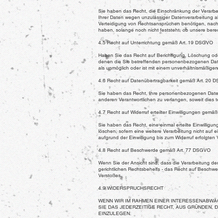
Sie haben das Recht, die Einschränkung der Verarbei
Ihrer Daten wegen unzulässiger Datenverarbeitung 
Verteidigung von Rechtsansprüchen benötigen, nach
haben, solange noch nicht feststeht, ob unsere ber
4.5 Recht auf Unterrichtung gemäß Art. 19 DSGVO
Haben Sie das Recht auf Berichtigung, Löschung oder
denen die Sie betreffenden personenbezogenen Daten
als unmöglich oder ist mit einem unverhältnismäßige
4.6 Recht auf Datenübertragbarkeit gemäß Art. 20 
Sie haben das Recht, Ihre personenbezogenen Daten, 
anderen Verantwortlichen zu verlangen, soweit dies t
4.7 Recht auf Widerruf erteilter Einwilligungen gemä
Sie haben das Recht, eine einmal erteilte Einwilligun
löschen, sofern eine weitere Verarbeitung nicht auf 
aufgrund der Einwilligung bis zum Widerruf erfolgten 
4.8 Recht auf Beschwerde gemäß Art. 77 DSGVO
Wenn Sie der Ansicht sind, dass die Verarbeitung 
gerichtlichen Rechtsbehelfs - das Recht auf Beschwer
Verstoßes.
4.9 WIDERSPRUCHSRECHT
WENN WIR IM RAHMEN EINER INTERESSENABW
SIE DAS JEDERZEITIGE RECHT, AUS GRÜNDEN,
EINZULEGEN.