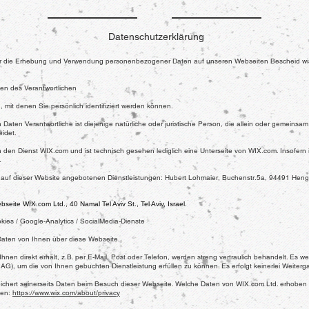
Datenschutzerklärung
ber die Erhebung und Verwendung personenbezogener Daten auf unseren Webseiten Bescheid wi
en des Verantwortlichen
 mit denen Sie persönlich identifiziert werden können.
aten Verantwortliche ist diejenige natürliche oder juristische Person, die allein oder gemeinsa
idet.
 den Dienst WIX.com und ist technisch gesehen lediglich eine Unterseite von WIX.com. Insofern i
.
er auf dieser Website angebotenen Dienstleistungen:
Hubert Lohmaier, Buchenstr.5a, 94491 Hen
seite WIX.com Ltd., 40 Namal Tel Aviv St., Tel Aviv, Israel.
ies / Google-Analytics / SocialMedia-Dienste
i Daten von Ihnen über diese Webseite.
Ihnen direkt erhält, z.B. per E-Mail, Post oder Telefon, werden streng vertraulich behandelt. Es w
st AG), um die von Ihnen gebuchten Dienstleistung erfüllen zu können. Es erfolgt keinerlei Weit
eichert seinerseits Daten beim Besuch dieser Webseite. Welche Daten von WIX.com Ltd. erhoben
hen:
https://www.wix.com/about/privacy