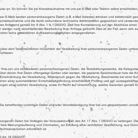
mular an. So können Sie bei Kontaktaufnahme mit uns per E-Mail oder Telefon selbst entscheiden
per E-Mail) werden personenbezogene Daten (z.B. e-Mail Adresse) erhoben und elektronisch ges
Kontaktaufnahme und die damit verbundene technische Administration gespeichert und verwendet.
es Anliegens gemäß Art. 6 Abs. 1 lit. f DSGVO. Zielt Ihre Kontaktierung auf den Abschluss eines 
ten werden nach abschließender Bearbeitung Ihrer Anfrage gelöscht. Dies ist der Fall, wenn sic
 sofern keine gesetzlichen Aufbewahrungspflichten entgegenstehen.
über dem Verantwortlichen hinsichtlich der Verarbeitung Ihrer personenbezogenen Daten umfas
formieren:
r Ihre von uns verarbeiteten personenbezogenen Daten, die Verarbeitungszwecke, die Kategori
r denen Ihre Daten offengelegt wurden oder werden, die geplante Speicherdauer bzw. die Krit
Einschränkung der Verarbeitung, Widerspruch gegen die Verarbeitung, Beschwerde bei einer Aufs
en einer automatisierten Entscheidungsfindung einschließlich Profiling und ggf. aussagekräftige
ngen einer solchen Verarbeitung, sowie Ihr Recht auf Unterrichtung, welche Garantien gemäß Ar
ie betreffender unrichtiger Daten und/oder Vervollständigung Ihrer bei uns gespeicherten unvol
ezogenen Daten bei Vorliegen der Voraussetzungen des Art. 17 Abs. 1 DSGVO zu verlangen. Die
reie Meinungsäußerung und Information, zur Erfüllung einer rechtlichen Verpflichtung, aus Gründ
chtsansprüchen erforderlich ist.
äß Art. 18 DSGVO