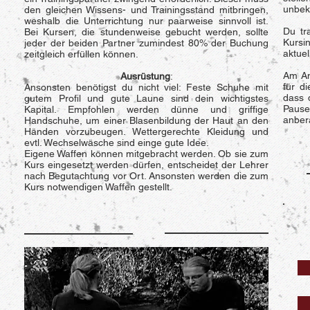
unbek
den gleichen Wissens- und Trainingsstand mitbringen,
weshalb die Unterrichtung nur paarweise sinnvoll ist.
Du tr
Bei Kursen, die stundenweise gebucht werden, sollte
Kursi
jeder der beiden Partner zumindest 80% der Buchung
aktue
zeitgleich erfüllen können.
Am An
Ausrüstung
:
für d
Ansonsten benötigst du nicht viel: Feste Schuhe mit
dass 
gutem Profil und gute Laune sind dein wichtigstes
Pause
Kapital. Empfohlen werden dünne und griffige
anber
Handschuhe, um einer Blasenbildung der Haut an den
Händen vorzubeugen. Wettergerechte Kleidung und
evtl. Wechselwäsche sind einge gute Idee.
Eigene Waffen können mitgebracht werden. Ob sie zum
Kurs eingesetzt werden dürfen, entscheidet der Lehrer
nach Begutachtung vor Ort. Ansonsten werden die zum
Kurs notwendigen Waffen gestellt.