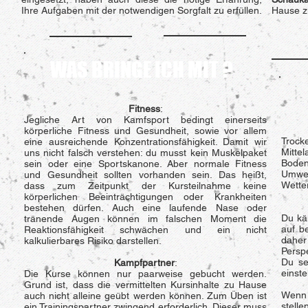
Ihre Aufgaben mit der notwendigen Sorgfalt zu erfüllen.
Hause zu
WAS BRINGE ICH MIT ?
Fitness
:
Jegliche Art von Kamfsport bedingt einerseits
körperliche Fitness und Gesundheit, sowie vor allem
Trock
eine ausreichende Konzentrationsfähigkeit. Damit wir
Mitte
uns nicht falsch verstehen: du musst kein Muskelpaket
Bode
sein oder eine Sportskanone. Aber normale Fitness
Umwe
und Gesundheit sollten vorhanden sein. Das heißt,
Wette
dass zum Zeitpunkt der Kursteilnahme keine
körperlichen Beeinträchtigungen oder Krankheiten
bestehen dürfen. Auch eine laufende Nase oder
Du kä
tränende Augen können im falschen Moment die
auf be
Reaktionsfähigkeit schwächen und ein nicht
daher
kalkulierbares Risiko darstellen.
Perspe
Du se
Kampfpartner
:
einste
Die Kurse können nur paarweise gebucht werden.
Grund ist, dass die vermittelten Kursinhalte zu Hause
Wenn 
auch nicht alleine geübt werden können. Zum Üben ist
stell
ein Trainingspartner zwingend erforderlich. Dieser muss