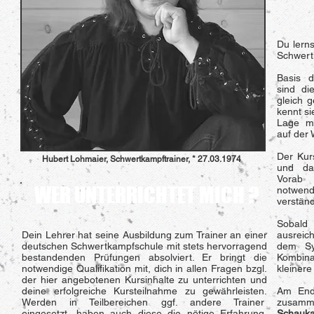
Du lern
Schwert
Basis d
sind d
gleich 
kennt si
Lage mi
auf der 
Der Kurs
Hubert Lohmaier, Schwertkampftrainer, * 27.03.1974
und dam
Vorab w
WER UNTERRICHTET MICH ?
notwe
verständ
Sobal
Dein Lehrer hat seine Ausbildung zum Trainer an einer
ausreich
deutschen Schwertkampfschule mit stets hervorragend
dem S
bestandenden Prüfungen absolviert. Er bringt die
Kombin
notwendige Qualifikation mit, dich in allen Fragen bzgl.
kleinere
der hier angebotenen Kursinhalte zu unterrichten und
deine erfolgreiche Kursteilnahme zu gewährleisten.
Am Ende
Werden in Teilbereichen ggf. andere Trainer
zusamme
eingesetzt, haben auch diese die nötige Erfahrung,
Schauk